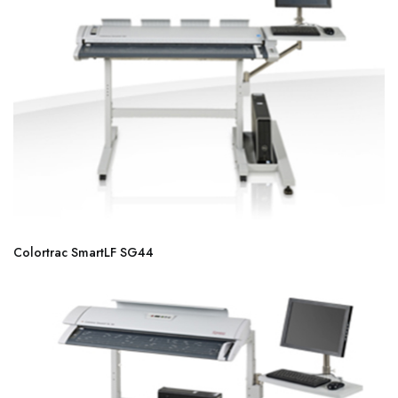
Colortrac SmartLF SG44